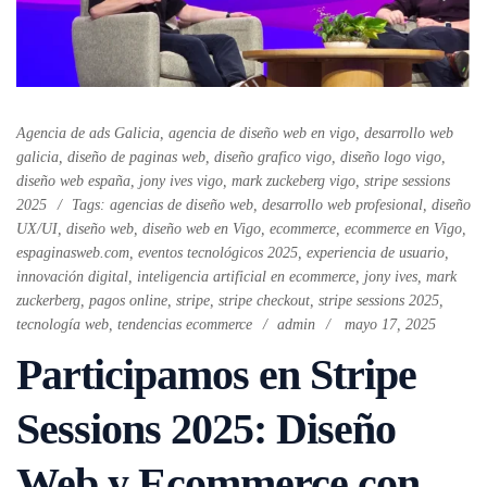
Agencia de ads Galicia
,
agencia de diseño web en vigo
,
desarrollo web
galicia
,
diseño de paginas web
,
diseño grafico vigo
,
diseño logo vigo
,
diseño web españa
,
jony ives vigo
,
mark zuckeberg vigo
,
stripe sessions
2025
Tags:
agencias de diseño web
,
desarrollo web profesional
,
diseño
UX/UI
,
diseño web
,
diseño web en Vigo
,
ecommerce
,
ecommerce en Vigo
,
espaginasweb.com
,
eventos tecnológicos 2025
,
experiencia de usuario
,
innovación digital
,
inteligencia artificial en ecommerce
,
jony ives
,
mark
zuckerberg
,
pagos online
,
stripe
,
stripe checkout
,
stripe sessions 2025
,
tecnología web
,
tendencias ecommerce
admin
mayo 17, 2025
Participamos en Stripe
Sessions 2025: Diseño
Web y Ecommerce con