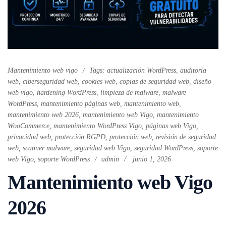
Mantenimiento web vigo
Tags:
actualización WordPress
,
auditoría
web
,
ciberseguridad web
,
cookies web
,
copias de seguridad web
,
diseño
web vigo
,
hardening WordPress
,
limpieza de malware
,
malware
WordPress
,
mantenimiento páginas web
,
mantenimiento web
,
mantenimiento web 2026
,
mantenimiento web Vigo
,
mantenimiento
WooCommerce
,
mantenimiento WordPress Vigo
,
páginas web Vigo
,
privacidad web
,
protección RGPD
,
protección web
,
revisión de seguridad
web
,
scanner malware
,
seguridad web Vigo
,
seguridad WordPress
,
soporte
web Vigo
,
soporte WordPress
admin
junio 1, 2026
Mantenimiento web Vigo
2026