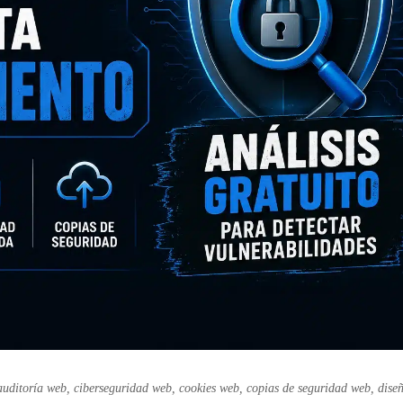
auditoría web
,
ciberseguridad web
,
cookies web
,
copias de seguridad web
,
dise