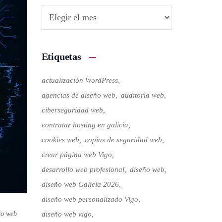
Etiquetas
actualización WordPress
agencias de diseño web
auditoría web
ciberseguridad web
contratar hosting en galicia
cookies web
copias de seguridad web
crear página web Vigo
desarrollo web profesional
diseño web
diseño web Galicia 2026
diseño web personalizado Vigo
ño web
diseño web vigo