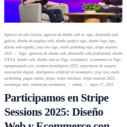
Agencia de ads Galicia
,
agencia de diseño web en vigo
,
desarrollo web
galicia
,
diseño de paginas web
,
diseño grafico vigo
,
diseño logo vigo
,
diseño web españa
,
jony ives vigo
,
mark zuckeberg vigo
,
stripe sessions
2025
Tags:
agencias de diseño web
,
desarrollo web profesional
,
diseño
UX/UI
,
diseño web
,
diseño web en Vigo
,
ecommerce
,
ecommerce en Vigo
,
espaginasweb.com
,
eventos tecnológicos 2025
,
experiencia de usuario
,
innovación digital
,
inteligencia artificial en ecommerce
,
jony ives
,
mark
zuckerberg
,
pagos online
,
stripe
,
stripe checkout
,
stripe sessions 2025
,
tecnología web
,
tendencias ecommerce
admin
mayo 17, 2025
Participamos en Stripe
Sessions 2025: Diseño
Web y Ecommerce con