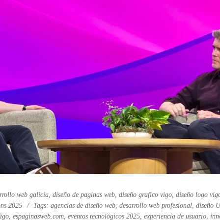
rrollo web galicia
,
diseño de paginas web
,
diseño grafico vigo
,
diseño logo vig
ions 2025
Tags:
agencias de diseño web
,
desarrollo web profesional
,
diseño 
igo
,
espaginasweb.com
,
eventos tecnológicos 2025
,
experiencia de usuario
,
inn