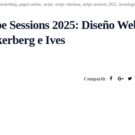
zuckerberg
,
pagos online
,
stripe
,
stripe checkout
,
stripe sessions 2025
,
tecnolog
pe Sessions 2025: Diseño We
rberg e Ives
Compartir