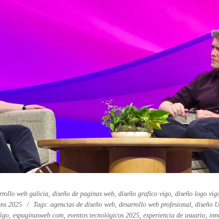
rrollo web galicia
,
diseño de paginas web
,
diseño grafico vigo
,
diseño logo vig
ions 2025
Tags:
agencias de diseño web
,
desarrollo web profesional
,
diseño 
igo
,
espaginasweb.com
,
eventos tecnológicos 2025
,
experiencia de usuario
,
inn