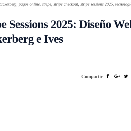
zuckerberg
,
pagos online
,
stripe
,
stripe checkout
,
stripe sessions 2025
,
tecnolog
pe Sessions 2025: Diseño We
rberg e Ives
Compartir