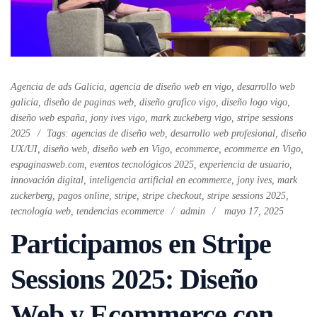
Agencia de ads Galicia
,
agencia de diseño web en vigo
,
desarrollo web
galicia
,
diseño de paginas web
,
diseño grafico vigo
,
diseño logo vigo
,
diseño web españa
,
jony ives vigo
,
mark zuckeberg vigo
,
stripe sessions
2025
Tags:
agencias de diseño web
,
desarrollo web profesional
,
diseño
UX/UI
,
diseño web
,
diseño web en Vigo
,
ecommerce
,
ecommerce en Vigo
,
espaginasweb.com
,
eventos tecnológicos 2025
,
experiencia de usuario
,
innovación digital
,
inteligencia artificial en ecommerce
,
jony ives
,
mark
zuckerberg
,
pagos online
,
stripe
,
stripe checkout
,
stripe sessions 2025
,
tecnología web
,
tendencias ecommerce
admin
mayo 17, 2025
Participamos en Stripe
Sessions 2025: Diseño
Web y Ecommerce con