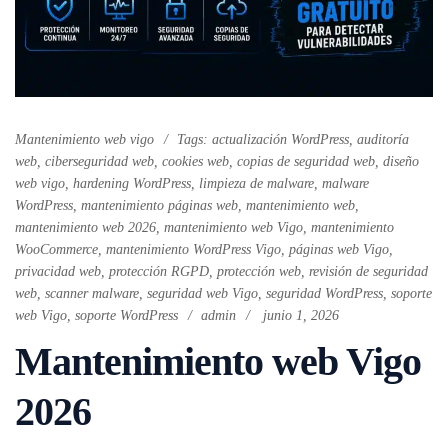
Mantenimiento web vigo
Tags:
actualización WordPress
,
auditoría
web
,
ciberseguridad web
,
cookies web
,
copias de seguridad web
,
diseño
web vigo
,
hardening WordPress
,
limpieza de malware
,
malware
WordPress
,
mantenimiento páginas web
,
mantenimiento web
,
mantenimiento web 2026
,
mantenimiento web Vigo
,
mantenimiento
WooCommerce
,
mantenimiento WordPress Vigo
,
páginas web Vigo
,
privacidad web
,
protección RGPD
,
protección web
,
revisión de seguridad
web
,
scanner malware
,
seguridad web Vigo
,
seguridad WordPress
,
soporte
web Vigo
,
soporte WordPress
admin
junio 1, 2026
Mantenimiento web Vigo
2026