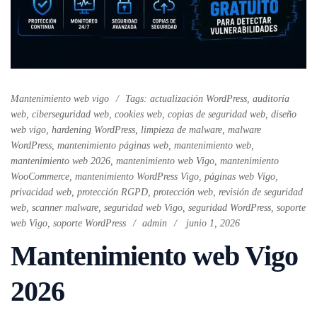
Mantenimiento web vigo
Tags:
actualización WordPress
,
auditoría
web
,
ciberseguridad web
,
cookies web
,
copias de seguridad web
,
diseño
web vigo
,
hardening WordPress
,
limpieza de malware
,
malware
WordPress
,
mantenimiento páginas web
,
mantenimiento web
,
mantenimiento web 2026
,
mantenimiento web Vigo
,
mantenimiento
WooCommerce
,
mantenimiento WordPress Vigo
,
páginas web Vigo
,
privacidad web
,
protección RGPD
,
protección web
,
revisión de seguridad
web
,
scanner malware
,
seguridad web Vigo
,
seguridad WordPress
,
soporte
web Vigo
,
soporte WordPress
admin
junio 1, 2026
Mantenimiento web Vigo
2026