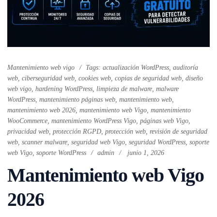
Mantenimiento web vigo
Tags:
actualización WordPress
,
auditoría
web
,
ciberseguridad web
,
cookies web
,
copias de seguridad web
,
diseño
web vigo
,
hardening WordPress
,
limpieza de malware
,
malware
WordPress
,
mantenimiento páginas web
,
mantenimiento web
,
mantenimiento web 2026
,
mantenimiento web Vigo
,
mantenimiento
WooCommerce
,
mantenimiento WordPress Vigo
,
páginas web Vigo
,
privacidad web
,
protección RGPD
,
protección web
,
revisión de seguridad
web
,
scanner malware
,
seguridad web Vigo
,
seguridad WordPress
,
soporte
web Vigo
,
soporte WordPress
admin
junio 1, 2026
Mantenimiento web Vigo
2026